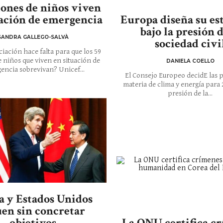
lones de niños viven
uación de emergencia
Europa diseña su es
bajo la presión d
SANDRA GALLEGO-SALVÀ
sociedad civi
iación hace falta para que los 59
e niños que viven en situación de
DANIELA COELLO
encia sobrevivan? Unicef...
El Consejo Europeo decidE las p
materia de clima y energía para 
presión de la...
a y Estados Unidos
uen sin concretar
objetivos
La ONU certifica c