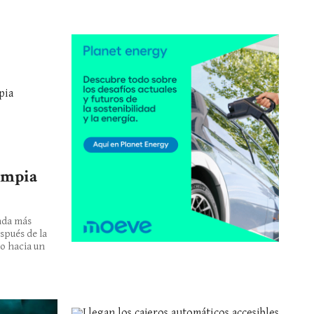
impia
unda más
pués de la
o hacia un