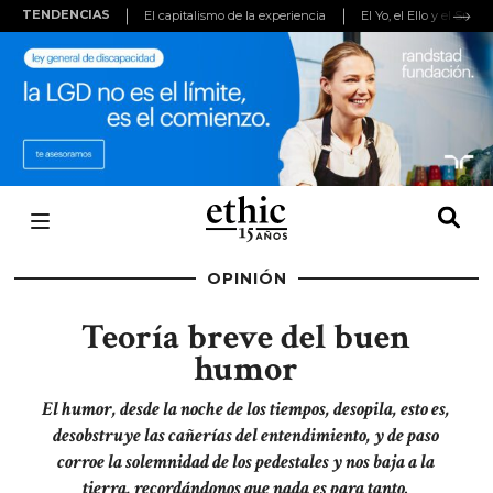
TENDENCIAS
El capitalismo de la experiencia
El Yo, el Ello y el Super
(adsbygoogle
=
window.adsbygoogle
||
[]).push({});
OPINIÓN
Teoría breve del buen
humor
El humor, desde la noche de los tiempos, desopila, esto es,
desobstruye las cañerías del entendimiento, y de paso
corroe la solemnidad de los pedestales y nos baja a la
tierra, recordándonos que nada es para tanto.