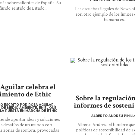
Y DIRECTOR DE LASEMANA
más sobresalientes de España. Su
fundo sentido de Estado...
Las escuchas ilegales de News o
son otro ejemplo de los límites q
humana es...
Aguilar celebra el
imiento de Ethic
Sobre la regulación
informes de sosteni
O ESCRITO POR ROSA AGUILAR,
 DE MEDIO AMBIENTE, EN EL QUE
LA PUESTA EN MARCHA DE ETHIC
ALBERTO ANDREU PINILL
tende aportar ideas y soluciones
Alberto Andreu, el hombre que 
os desafíos de un mundo con
políticas de sostenibilidad de T
s zonas de sombra, provocadas