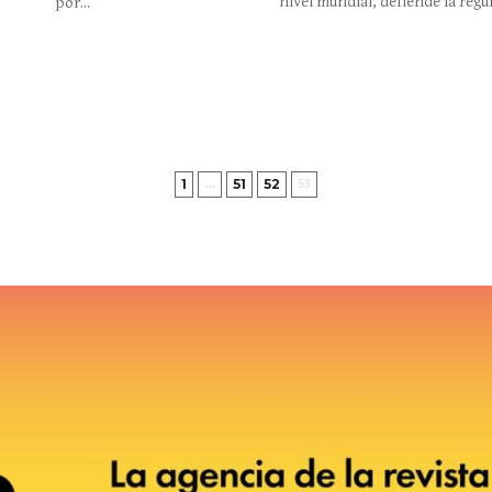
nivel mundial, defiende la regul
por...
1
51
52
…
53