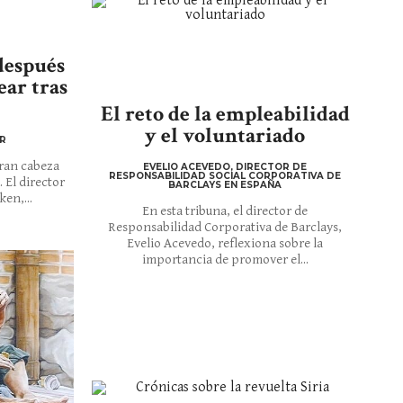
después
ear tras
El reto de la empleabilidad
y el voluntariado
R
gran cabeza
EVELIO ACEVEDO, DIRECTOR DE
RESPONSABILIDAD SOCIAL CORPORATIVA DE
 El director
BARCLAYS EN ESPAÑA
en,...
En esta tribuna, el director de
Responsabilidad Corporativa de Barclays,
Evelio Acevedo, reflexiona sobre la
importancia de promover el...