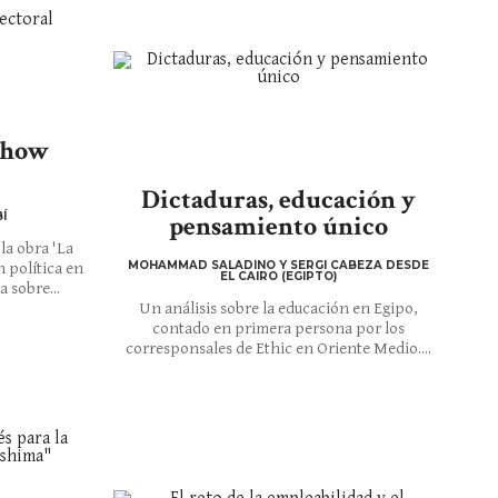
 show
Dictaduras, educación y
Í
pensamiento único
la obra 'La
MOHAMMAD SALADINO Y SERGI CABEZA DESDE
n política en
EL CAIRO (EGIPTO)
a sobre...
Un análisis sobre la educación en Egipo,
contado en primera persona por los
corresponsales de Ethic en Oriente Medio....