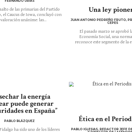
FERNANDO URÍAS
Una ley pione
salto de las primarias del Partido
, el Caucus de Iowa, concluyó con
valoración unánime: las...
JUAN ANTONIO PEDREÑO FRUTO, PR
CEPES
El pasado marzo se aprobó l
Economía Social, una norma
reconoce este segmento de la e
sechar la energía
ear puede generar
uridades en España”
Ética en el Perio
PABLO BLÁZQUEZ
Fidalgo ha sido uno de los líderes
PABLO IGLESIAS, REDACTOR JEFE D