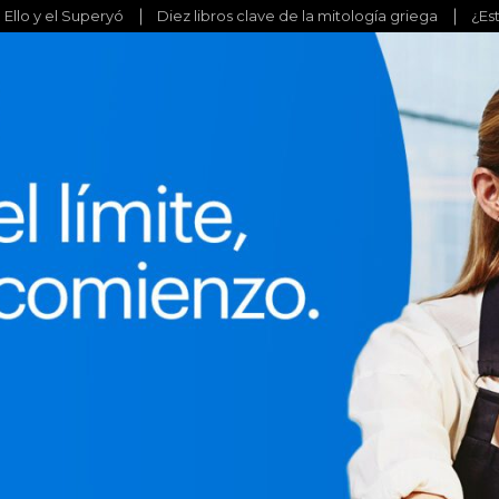
l Ello y el Superyó
Diez libros clave de la mitología griega
¿Es