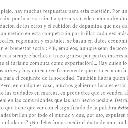
lejo, hay muchas respuestas para esta cuestión. Por un
cción, por la atracción. Lo que nos sucede como individ
dación de los otros y el subidón de dopamina que nos d
 han metido en esta competición por brillar cada vez má
ocales, regionales y estatales, se basan en datos económ
n el bienestar social: PIB, empleos, aunque sean de poco
 casi siempre hechos a trazo grueso por partes interesad
ue el turismo computa como exportación)… Hay quien lo 
as urbes y hay quien cree firmemente que esta economía
sa para el conjunto de la sociedad. También habrá quien
 Pero, en cualquier caso, muchos gobiernos locales est
o las ciudades en marcas, en productos que se venden al
real en las comunidades que las han hecho posible. Detrá
que tiene que ver con el significado de la palabra
é
xit
ades brillen por todo el mundo y que, por eso, expulsen f
ciudadanos? ¿No deberíamos medir el éxito de una ciuda