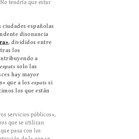
¿No tendría que estar
s ciudades españolas
endente disonancia
ra
»
, divididos entre
tras los
ontribuyendo a
expats
solo las
ces hay mayor
s
»
que a los
expats
si
timos los que están
os servicios públicos»,
os que se utilizan
 que pasa con los
ustración de la que se