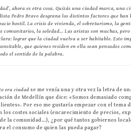
udad’, ahora es otra cosa. Quizás una ciudad marca, una c
dista Pedro Bravo desgrana los distintos factores que han 
acio hostil. La crisis de vivienda, el sobreturismo, la gent
os comunitarios, la soledad… Las aristas son muchas, pero
clara: lograr que la ciudad vuelva a ser habitable. Esto im
transitable, que quienes residen en ella sean pensados com
odo el sentido de la palabra.
to era ciudad
se me venía una y otra vez la letra de u
cación de Medellín que
dice:
«
Somos demasiado compl
clientes
»
. Por eso me gustaría empezar con el tema d
n los costes sociales (encarecimiento de precios, exp
 de la comunidad…), ¿por qu
é
tantos gobiernos local
ra el
consumo
de quien las pueda pagar?