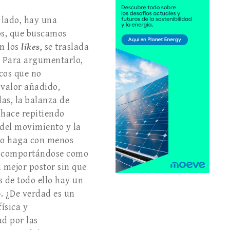
 lado, hay una
uos, que buscamos
an los
likes,
se traslada
s. Para argumentarlo,
icos que no
 valor añadido,
as, la balanza de
hace repitiendo
 del movimiento y la
 lo haga con menos
án comportándose como
 mejor postor sin que
s de todo ello hay un
o
. ¿De verdad es un
ísica y
d por las