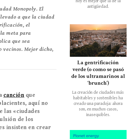
hoy es mejor que la de la
antigüedad.
iudad Monopoly. El
llevado a que la ciudad
rificación, el
 la meta para
plica que sea
o vecinos. Mejor dicho,
La gentrificación
verde (o como se pasó
de los ultramarinos al
‘brunch’)
La creación de ciudades más
na
canción
que
habitables y sostenibles ha
acientes, aquí no
creado una paradoja: ahora
son, en muchos casos,
e las
«
ciudades
inasequibles.
ulsión de los
es insisten en crear