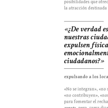
posibilidades que ofre
la atracción destinada 
«¿De verdad es
nuestras ciuda
expulsen físic
emocionalment
ciudadanos?»
expulsando a los loca
«No se integran», «no 
«no contribuyen», «nos
para fomentar el recha
expats
, pero, como dice