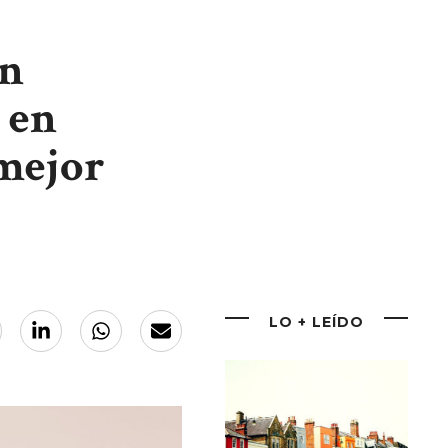
án
 en
 mejor
LO + LEÍDO