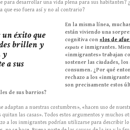
ce para desarrollar una vida plena para sus habitantes? 
a que eso fuera así y no al contrario?
En
la misma línea, mucha
 un éxito que
están viviendo una sorpr
cognitiva con
«
los de afue
des brillen y
expats
e inmigrantes. Mien
a y
«
inmigrantes
»
trabajan c
e a sus
sostener las ciudades, los
consumen. ¿Por qu
é
enton
rechazo a los
«
inmigrante
son precisamente estos úl
les de sus barrios?
se adaptan a nuestras costumbres», «hacen uso de nuestr
 quitan las casas». Todos estos argumentos y muchos otr
zo a los inmigrantes podrían utilizarse para describir lo
s, no se hace. Buena parte de las causas de la ira y la fr