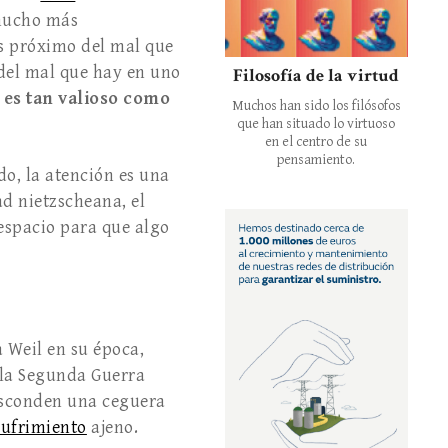
 mucho más
ás próximo del mal que
 del mal que hay en uno
Filosofía de la virtud
 es tan valioso como
Muchos han sido los filósofos
que han situado lo virtuoso
en el centro de su
pensamiento.
do, la atención es una
ad nietzscheana, el
 espacio para que algo
 Weil en su época,
n la Segunda Guerra
 esconden una ceguera
sufrimiento
ajeno.