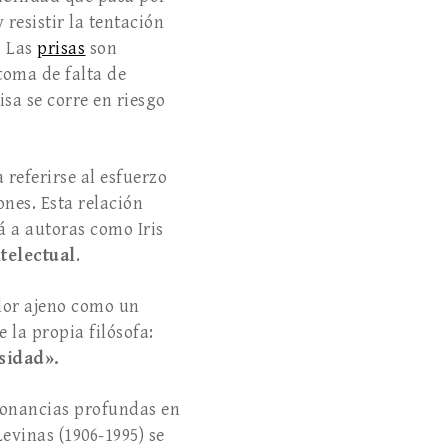
resistir la tentación
. Las
prisas
son
toma de falta de
sa se corre en riesgo
 referirse al esfuerzo
nes. Esta relación
á a autoras como Iris
telectual
.
olor ajeno como un
e la propia filósofa:
sidad».
esonancias profundas en
evinas (1906-1995) se