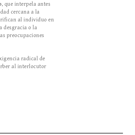
o
, que interpela antes
idad cercana a la
rifican al individuo en
a desgracia o la
 las preocupaciones
exigencia radical de
rber al interlocutor