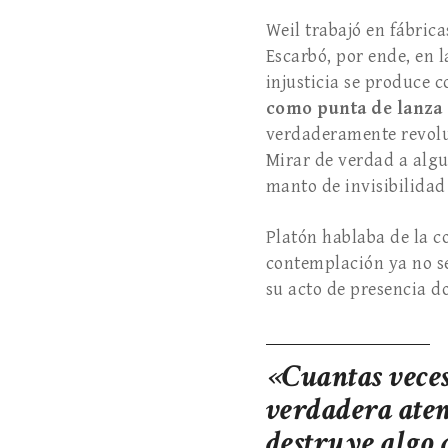
Weil trabajó en fábric
Escarbó, por ende, en 
injusticia se produce co
como punta de lanza d
verdaderamente revoluc
Mirar de verdad a algui
manto de invisibilidad
Platón hablaba de la c
contemplación ya no se 
su acto de presencia d
«Cuantas veces
verdadera aten
destruye algo 