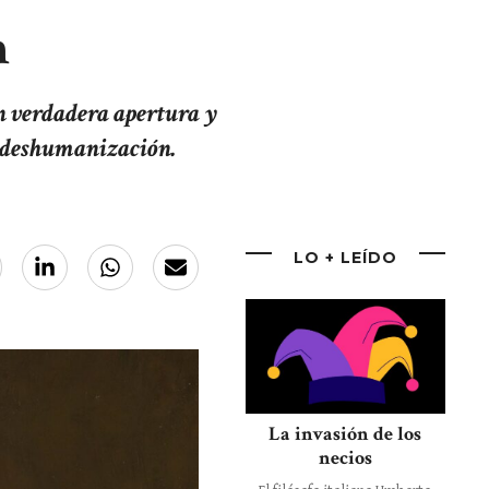
n
on verdadera apertura y
a deshumanización.
LO + LEÍDO
La invasión de los
necios