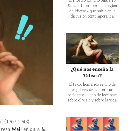
El filósofo italiano Umberto
Eco alertaba sobre la «legión
de idiotas» que había en la
discusión contemporánea.
¿Qué nos enseña la
‘Odisea’?
El texto homérico es uno de
los pilares de la literatura
occidental, lleno de lecciones
sobre el viaje y sobre la vida.
l (1909-1943).
xpresa
Weil
en su
A la