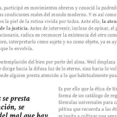
as, participó en movimientos obreros y conoció la podre
las condiciones reales del mundo moderno. Y es así com
n la piel de la rutina vivida por todos. Ante ello,
la aten
e la justicia
. Antes de intervenir, incluso de opinar, el
ionario, radica en reconocer la existencia del otro como
en, interpretarlo como sujeto y no como objeto, ya es ayu
 que lo envolvía.
ontemplación del bien por parte del alma. Weil desplaza 
dirige hacia la difusa luz de lo eterno, sino hacia lo vul
onde alguien presta atención a lo que habitualmente pas
Es por ello que la ética de S
 se presta
forma de un catálogo de reg
fórmulas universales para c
ción, se
pátina que recuerda a las éti
del mal que hay
se invita a cultivar una sen