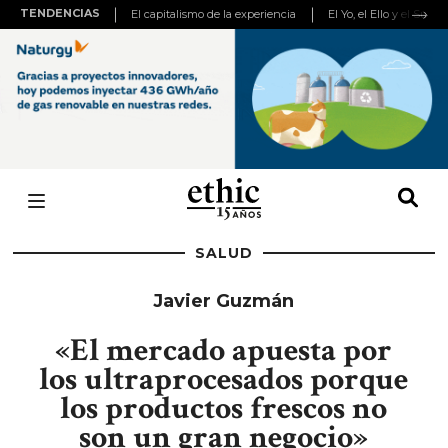
TENDENCIAS
El capitalismo de la experiencia
El Yo, el Ello y el Super
SALUD
Javier Guzmán
«El mercado apuesta por
los ultraprocesados porque
los productos frescos no
son un gran negocio»