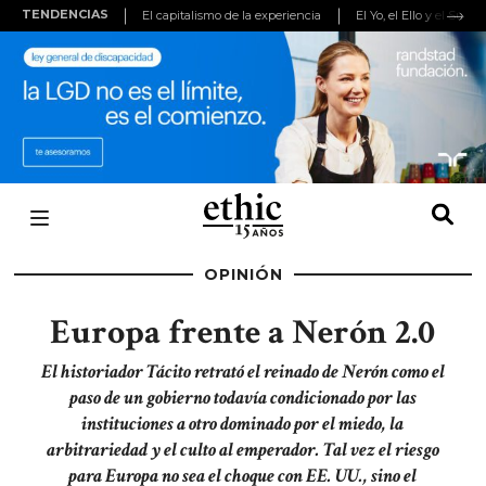
TENDENCIAS
El capitalismo de la experiencia
El Yo, el Ello y el Super
(adsbygoogle
=
window.adsbygoogle
||
[]).push({});
OPINIÓN
Europa frente a Nerón 2.0
El historiador Tácito retrató el reinado de Nerón como el
paso de un gobierno todavía condicionado por las
instituciones a otro dominado por el miedo, la
arbitrariedad y el culto al emperador. Tal vez el riesgo
para Europa no sea el choque con EE. UU., sino el