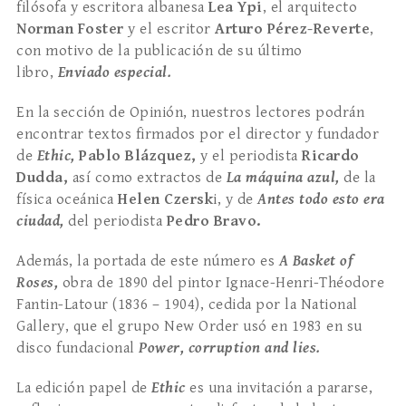
filósofa y escritora albanesa
Lea Ypi
, el arquitecto
Norman Foster
y el escritor
Arturo Pérez-Reverte
,
con motivo de la publicación de su último
libro,
Enviado especial.
En la sección de Opinión, nuestros lectores podrán
encontrar textos firmados por el director y fundador
de
Ethic,
Pablo Blázquez,
y el periodista
Ricardo
Dudda,
así como extractos de
La máquina azul,
de la
física oceánica
Helen Czersk
i, y de
Antes todo esto era
ciudad,
del periodista
Pedro Bravo.
Además, la portada de este número es
A Basket of
Roses,
obra de 1890 del pintor Ignace-Henri-Théodore
Fantin-Latour (1836 – 1904), cedida por la National
Gallery, que el grupo New Order usó en 1983 en su
disco fundacional
Power, corruption and lies.
La edición papel de
Ethic
es una invitación a pararse,