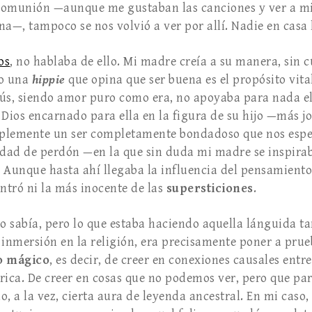
 comunión —aunque me gustaban las canciones y ver a mi
—, tampoco se nos volvió a ver por allí. Nadie en casa 
os
, no hablaba de ello. Mi madre creía a su manera, sin c
mo una
hippie
que opina que ser buena es el propósito vita
ús, siendo amor puro como era, no apoyaba para nada e
e Dios encarnado para ella en la figura de su hijo —más 
lemente un ser completamente bondadoso que nos esper
idad de perdón —en la que sin duda mi madre se inspira
ta. Aunque hasta ahí llegaba la influencia del pensamient
ntró ni la más inocente de las
supersticiones
.
 sabía, pero lo que estaba haciendo aquella lánguida ta
inmersión en la religión, era precisamente poner a pru
 mágico
, es decir, de creer en conexiones causales entr
́rica. De creer en cosas que no podemos ver, pero que pa
, a la vez, cierta aura de leyenda ancestral. En mi caso