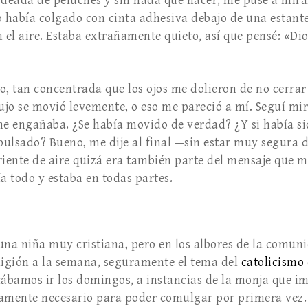
eada de peluches y sin nada que hacer, me puse a mirar 
o había colgado con cinta adhesiva debajo de una estant
l aire. Estaba extrañamente quieto, así que pensé: «Dio
o, tan concentrada que los ojos me dolieron de no cerrar 
jo se movió levemente, o eso me pareció a mí. Seguí m
e engañaba. ¿Se había movido de verdad? ¿Y si había s
mpulsado? Bueno, me dije al final —sin estar muy segura d
riente de aire quizá era también parte del mensaje que 
ía todo y estaba en todas partes.
a niña muy cristiana, pero en los albores de la comunio
ligión a la semana, seguramente el tema del
catolicismo
ábamos ir los domingos, a instancias de la monja que imp
tamente necesario para poder comulgar por primera vez.