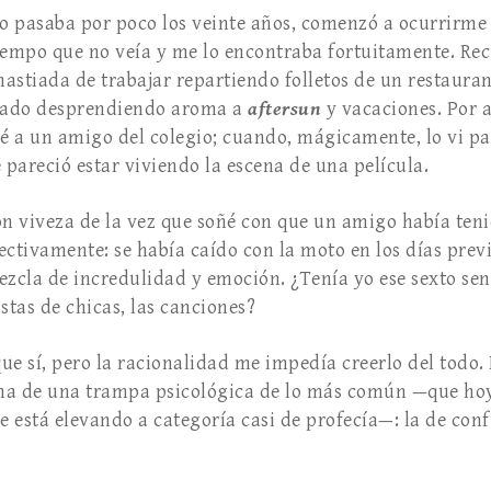
do pasaba por poco los veinte años, comenzó a ocurrirme
tiempo que no veía y me lo encontraba fortuitamente. Re
 hastiada de trabajar repartiendo folletos de un restaura
 lado desprendiendo aroma a
aftersun
y vacaciones. Por a
rdé a un amigo del colegio; cuando, mágicamente, lo vi p
 pareció estar viviendo la escena de una película.
 viveza de la vez que soñé con que un amigo había teni
fectivamente: se había caído con la moto en los días pre
cla de incredulidad y emoción. ¿Tenía yo ese sexto se
stas de chicas, las canciones?
e sí, pero la racionalidad me impedía creerlo del todo.
tima de una trampa psicológica de lo más común —que ho
 está elevando a categoría casi de profecía—: la de co