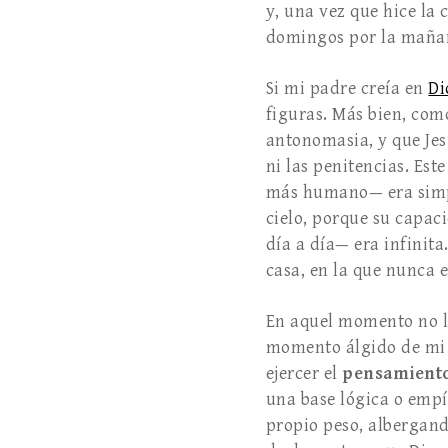
y, una vez que hice la
domingos por la mañana
Si mi padre creía en
Di
figuras. Más bien, co
antonomasia, y que Jes
ni las penitencias. Est
más humano— era simp
cielo, porque su capac
día a día— era infini
casa, en la que nunca e
En aquel momento no lo
momento álgido de mi 
ejercer el
pensamiento
una base lógica o empi
propio peso, albergando