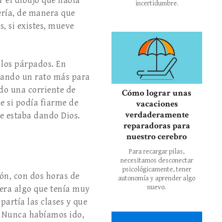
el dibujo que había
incertidumbre.
ería, de manera que
s, si existes, mueve
los párpados. En
irando un rato más para
ido una corriente de
Cómo lograr unas
e si podía fiarme de
vacaciones
verdaderamente
me estaba dando Dios.
reparadoras para
nuestro cerebro
Para recargar pilas,
necesitamos desconectar
psicológicamente, tener
́n, con dos horas de
autonomía y aprender algo
nuevo.
era algo que tenía muy
artía las clases y que
 Nunca habíamos ido,