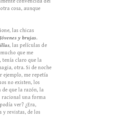
tamente convencida del
 otra cosa, aunque
ione, las chicas
Jóvenes y brujas
.
illas
, las películas de
or mucho que me
tenía claro que la
magia, otra. Si de noche
r ejemplo, me repetía
os no existen, los
de que la razón, la
al racional una forma
odía ver? ¿Era,
 y revistas, de los