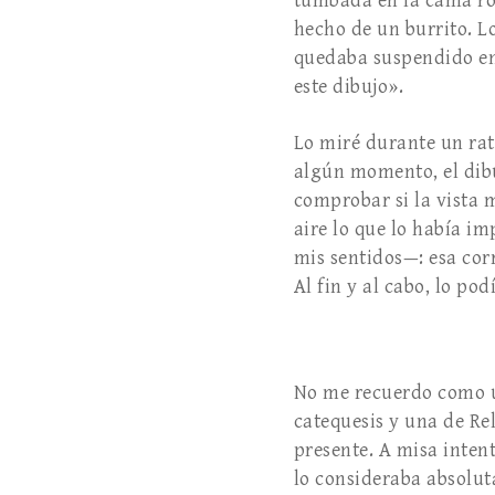
tumbada en la cama rod
hecho de un burrito. L
quedaba suspendido en e
este dibujo».
Lo miré durante un rat
algún momento, el dibu
comprobar si la vista m
aire lo que lo había i
mis sentidos—: esa cor
Al fin y al cabo, lo pod
No me recuerdo como un
catequesis y una de Re
presente. A misa intent
lo consideraba absolu