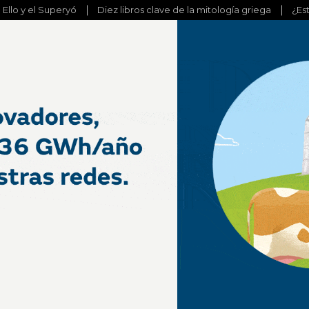
l Ello y el Superyó
Diez libros clave de la mitología griega
¿Es