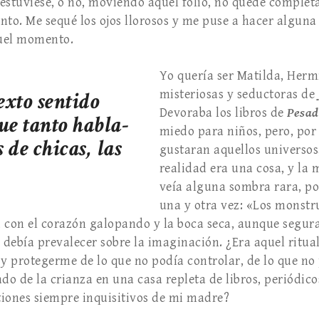
estuviese, o no, moviendo aquel folio, no quedé comple
nto. Me sequé los ojos llorosos y me puse a hacer alguna
quel momento.
Yo quería ser Matilda, Herm
sexto sentido
misteriosas y seductoras de
Devoraba los libros de
Pesad
ue tanto habla-
miedo para niños, pero, p
s de chicas, las
gustaran aquellos universos, 
realidad era una cosa, y la 
veía alguna sombra rara, po
una y otra vez: «Los monstru
con el corazón galopando y la boca seca, aunque segura 
 debía prevalecer sobre la imaginación. ¿Era aquel ritu
 protegerme de lo que no podía controlar, de lo que no p
do de la crianza en una casa repleta de libros, periódicos
iones siempre inquisitivos de mi madre?