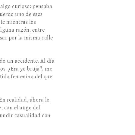
 algo curioso: pensaba
cuerdo uno de esos
nte mientras los
lguna razón, entre
asar por la misma calle
do un accidente. Al día
vios. ¿Era yo bruja?, me
ntido femenino del que
 En realidad, ahora lo
y, con el auge del
nfundir casualidad con