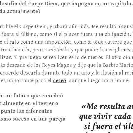
ilosofía del Carpe Diem, que impugna en un capítulo. 
oda actualmente?
rible el Carpe Diem, y ahora aún más. Me resulta angust
uera el último, como si el placer fuera una obligación.
do el rato como una imposición, como si todo tuviera que
stro día a día, pero también hay que poder hacer planes 
lizar. Y que luego se realicen es lo de menos. El otro dí
ás deseado de los Reyes Magos y dije que la Barbie Mari
Recuerdo desearla durante todo un año y la ilusión al rec
 es importante para el
deseo
, aunque luego no culmine.
n un futuro que concibió
ecialmente en el terreno
«Me resulta a
 punto las diferentes
que vivir cad
ismo suceso en una pareja
si fuera el úl