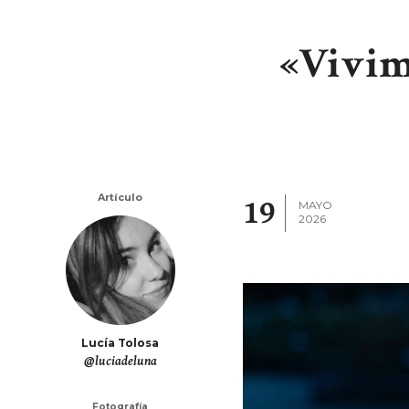
«Vivim
Artículo
19
MAYO
2026
Lucía Tolosa
@luciadeluna
Fotografía