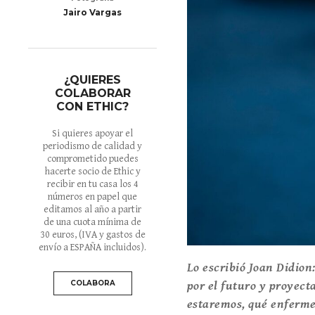
Jairo Vargas
¿QUIERES
COLABORAR
CON ETHIC?
Si quieres apoyar el
periodismo de calidad y
comprometido puedes
hacerte socio de Ethic y
recibir en tu casa los 4
números en papel que
editamos al año a partir
de una cuota mínima de
30 euros
, (IVA y gastos de
envío a ESPAÑA incluidos).
Lo escribió Joan Didion
COLABORA
por el futuro y proyec
estaremos, qué enferme