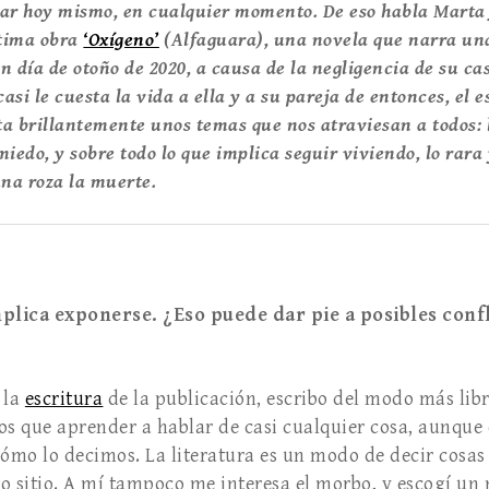
ar hoy mismo, en cualquier momento. De eso habla Marta
ltima obra
‘Oxígeno’
(Alfaguara), una novela que narra una
n día de otoño de 2020, a causa de la negligencia de su 
asi le cuesta la vida a ella y a su pareja de entonces, el 
ta brillantemente unos temas que nos atraviesan a todos: l
 miedo, y sobre todo lo que implica seguir viviendo, lo rar
una roza la muerte.
plica exponerse. ¿Eso puede dar pie a posibles conf
 la
escritura
de la publicación, escribo del modo más libr
s que aprender a hablar de casi cualquier cosa, aunque 
cómo lo decimos. La literatura es un modo de decir cosa
o sitio. A mí tampoco me interesa el morbo, y escogí un 