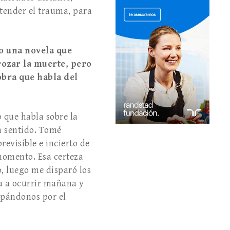
entender el trauma, para
o una novela que
rozar la muerte, pero
bra que habla del
o que habla sobre la
in sentido. Tomé
evisible e incierto de
momento. Esa certeza
, luego me disparó los
va a ocurrir mañana y
upándonos por el