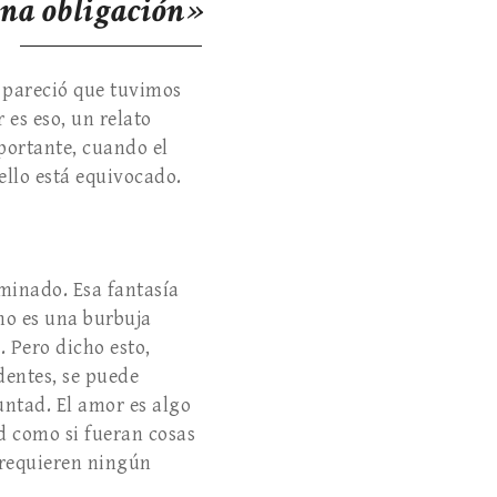
una obligación»
e pareció que tuvimos
es eso, un relato
portante, cuando el
 ello está equivocado.
rminado. Esa fantasía
no es una burbuja
. Pero dicho esto,
dentes, se puede
luntad. El amor es algo
d como si fueran cosas
o requieren ningún