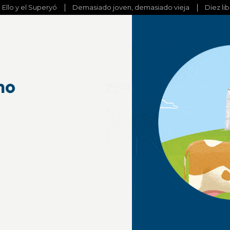
l Ello y el Superyó
Demasiado joven, demasiado vieja
Diez li