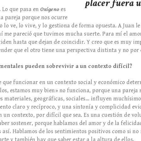
placer fuera 
. Lo que pasa en
Oxígeno
es
a pareja porque nos ocurre
 lo ve, lo vive, y lo gestiona de forma opuesta. A Juan l
í me pareció que tuvimos mucha suerte. Para mí el amor 
iden hasta que dejan de coincidir. Y creo que es muy im
ender que el otro tiene una perspectiva distinta y no por
mentales pueden sobrevivir a un contexto difícil?
ne que funcionar en un contexto social y económico dete
los, estamos muy bien» no funciona, porque una pareja 
es materiales, geográficas, sociales… influyen muchísimo
nto claro y recíproco, y una sintonía y complicidad evi
n un contexto, por difícil que sea. Es una cuestión de vo
ber sostener, porque hablamos del amor y de la felicida
es así. Hablamos de los sentimientos positivos como si n
rte y también hay que saber estar a la altura de ellos.