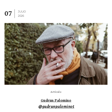
07
JULIO
2026
Artículo
Gudrun Palomino
@gudrunpalominot