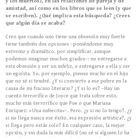
y los muertos), en las relaciones de pareja y de
amistad, así como en los libros que se leen (y que
se escriben). ¿
Qu
é
implica esta búsqueda? ¿Crees
que algú
n d
ía se acaba?
Creo que cuando uno tiene una obsesión muy fuerte
tiene también dos opciones –poniéndome muy
extremo y dramático, por simplificar, aunque
podemos imaginar muchos grados–: no entregarse a
esta obsesión y ser un infeliz, o entregarse a ella y ser
un egoísta. Yo, por ejemplo, pienso mucho en el hijo
que no sé si tendré. ¿Y si convierto a ese pobre en la
causa de mi fracaso literario? ¿Y si lo es? –Hay un
cuento terrorífico de Joyce que trata sobre esto,
mucho más terrorífico que Poe o que Mariana
Enríquez: «Una nubecita»–. Pero, ¿y si no lo tengo?, ¿y
si no llega nunca ese éxito, esa expresión artística?, ¿y
si llega pero estás solo? En cualquier caso, la mejor
opción, y sin duda la más difícil (no sé si alguien lo ha