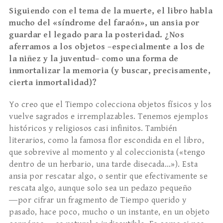
Siguiendo con el tema de la muerte, el libro habla
mucho del
«
sí
ndrome del fara
ón
»
, un ansia por
guardar el legado para la posteridad. ¿Nos
aferramos a los objetos –
especialmente
a los de
la niñez y la juventud– como una forma de
inmortalizar la memoria (y buscar, precisamente,
cierta inmortalidad)?
Yo creo que el Tiempo colec­ciona objetos físicos y los
vuelve sagrados e irrempla­zables. Tenemos ejemplos
históricos y religiosos casi infinitos. También
literarios, como la famosa flor escondida en el libro,
que sobrevive al momen­to y al coleccionista («tengo
dentro de un herbario, una tarde disecada…»). Esta
ansia por res­catar algo, o sentir que efectivamente se
rescata algo, aunque solo sea un pedazo pequeño
―por cifrar un fragmento de Tiempo querido y
pasado, hace poco, mucho o un instante, en un objeto