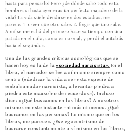
hasta para pensarlo! Pero ¿de dónde salió todo esto,
hombre, si hasta ayer eras un perfecto majadero de la
vida? La vida suele dividirse en dos estadios, me
parece: 1. creer que otro sabe. 2. fin­gir que uno sabe.
A mí se me echó del primero hace ya tiempo con una
patada en el culo, como es nor­mal, y perdí el autobús
hacia el segundo».
Una de las grandes crí
ticas sociol
ógicas que se
hacen hoy es la de la
«
sociedad narcisista
»
.
En el
libro, el narrador se lee a sí mismo siempre como
centro (
«
dedicar la vida a ser esta especie de
embalsamador narcisista, a levantar piedra a
piedra este mausoleo de recuerdos
»
). Incluso
dice: «¿
Qu
é
buscamos en los libros? A nosotros
mismos en este instante –
ni m
á
s ni menos.
¿
Qu
é
buscamos en las personas? Lo mismo que en los
libros, me parece
»
. ¿Ese egocentrismo de
buscarse constantemente a sí mismo en los libros,