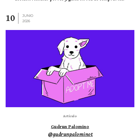
10
JUNIO
2026
Artículo
Gudrun Palomino
@gudrunpalominot