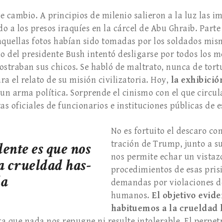
te cambio. A principios de milenio salieron a la luz las 
o a los presos iraquíes en la cárcel de Abu Ghraib. Part
aquellas fotos habían sido tomadas por los soldados mi
no del presidente Bush intentó des­ligarse por todos los 
straban sus chicos. Se habló de mal­trato, nunca de tort
a el relato de su misión civilizatoria. Hoy,
la exhibició
s un arma política. Sorprende el cinismo con el que circu
as ofi­ciales de funcionarios e instituciones públicas de e
No es fortuito el descaro co
idente es que nos
tración de Trump, junto a s
nos permite echar un vistazo
a crueldad has­
procedi­mientos de esas pri
la
demandas por violaciones d
humanos.
El objeti­vo evid
habituemos a la crueldad 
a que nada nos repugne ni resulte intolerable. El perpetr