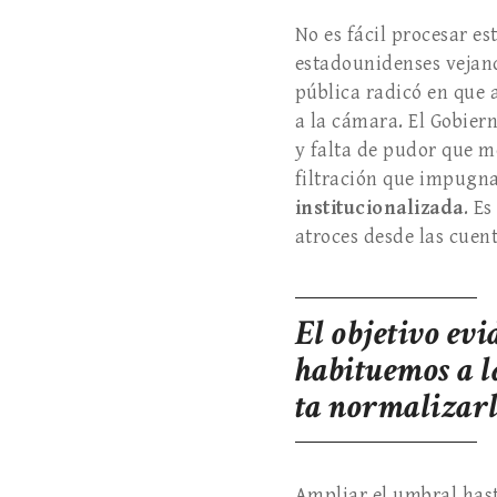
No es fácil procesar es
estadounidenses vejand
pública radicó en que 
a la cá­mara. El Gobier
y falta de pudor que mo
filtración que impugnar
institucionalizada
. E
atroces desde las cuent
El objeti­vo ev
habituemos a l
ta normalizar
Ampliar el umbral hast