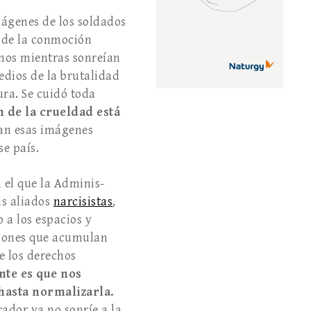
imágenes de los soldados
e de la conmoción
smos mientras sonreían
medios de la brutalidad
ura. Se cuidó toda
n de la crueldad está
lan esas imágenes
se país.
n el que la Adminis­
us aliados
narcisistas
,
 a los espacios y
siones que acumulan
e los derechos
ente es que nos
has­ta normalizarla.
ador ya no sonríe a la