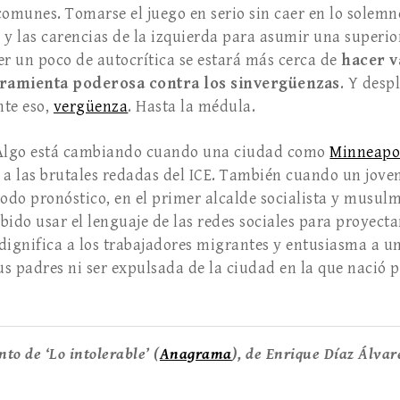
comunes. Tomarse el juego en serio sin caer en lo solemn
 y las carencias de la izquierda para asumir una superi
er un poco de autocrítica se estará más cerca de
hacer v
amienta poderosa contra los sinvergüenzas
. Y desp
nte eso,
vergüenza
. Hasta la médula.
 Algo está cambiando cuan­do una ciudad como
Minneapo
 a las brutales redadas del ICE. También cuando un jov
todo pronóstico, en el primer alcalde socialista y musu
do usar el lenguaje de las redes sociales para proyect
, dignifica a los trabajadores mi­grantes y entusiasma a 
sus padres ni ser expulsada de la ciudad en la que nació 
to de ‘Lo intolerable’ (
Anagrama
), de Enrique Díaz Álvar