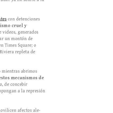
tes
con detenciones
rismo cruel y
e videos, generados
char un montón de
en Times Square; o
Riviera repleta de
go mientras abrimos
 estos mecanismos de
o, de concebir
 opongan a la represión
ovilicen afectos ale­