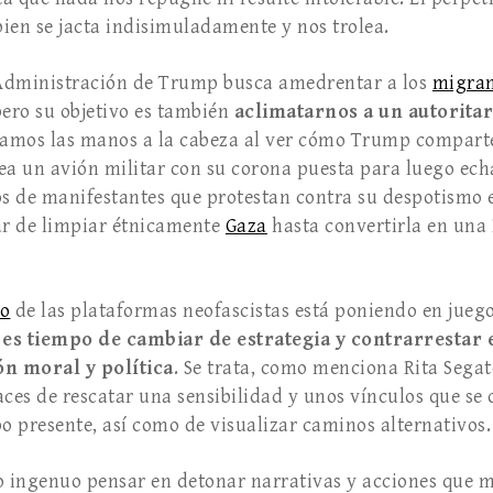
ien se jacta in­disimuladamente y nos trolea.
a Administración de Trump busca amedrentar a los
migran
 pero su objetivo es también
aclimatarnos a un autorita
evamos las manos a la cabeza al ver cómo Trump compart
otea un avión militar con su corona puesta para luego e
os de manifestantes que protestan contra su despotismo 
ar de limpiar étnicamente
Gaza
hasta convertir­la en una 
mo
de las plataformas neo­fascistas está poniendo en jue
e
es tiempo de cambiar de es­trategia y contrarrestar
n moral y política
. Se trata, como menciona Rita Segat
ces de rescatar una sensibilidad y unos víncu­los que se
o presente, así como de visualizar caminos al­ternativos.
o ingenuo pensar en deto­nar narrativas y acciones que m