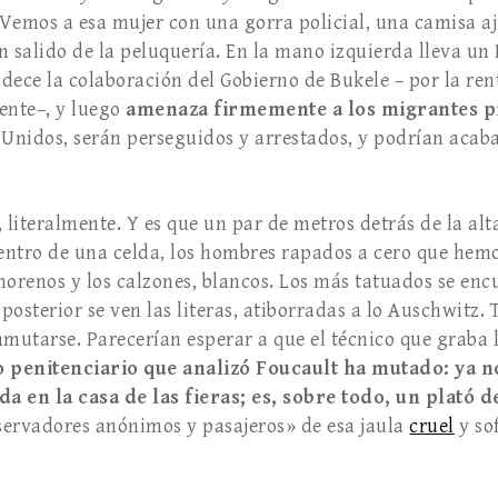
Ve­mos a esa mujer con una gorra policial, una camisa a
 salido de la peluquería. En la mano izquierda lleva un R
ece la colabo­ración del Gobierno de Bukele – por la rent
ente–, y luego
amena­za firmemente a los migrantes p
nidos, serán persegui­dos y arrestados, y podrían acabar 
 literalmente. Y es que un par de metros detrás de la alt
ntro de una celda, los hombres rapa­dos a cero que hemos
 morenos y los calzones, blancos. Los más tatuados se en
e posterior se ven las literas, atiborradas a lo Auschwitz.
nmutarse. Parecerían esperar a que el técnico que graba l
 peni­tenciario que analizó Foucault ha mutado: ya n
da en la casa de las fieras; es, sobre todo, un plató d
ervadores anónimos y pasaje­ros» de esa jaula
cruel
y sof