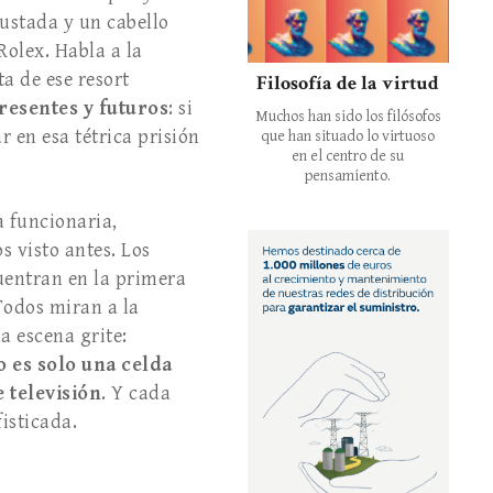
justada y un cabello
o­lex. Habla a la
a de ese resort
Filosofía de la virtud
resentes y futuros
: si
Muchos han sido los filósofos
en esa tétrica pri­sión
que han situado lo virtuoso
en el centro de su
pensamiento.
a funcionaria,
 visto antes. Los
cuentran en la primera
 Todos miran a la
a escena grite:
o es solo una celda
e televisión
. Y cada
isticada.