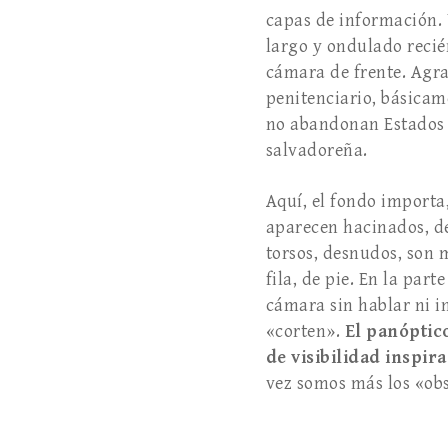
capas de información. 
largo y ondulado recién
cámara de frente. Agrad
penitenciario, básicam
no abandonan Estados U
salvadoreña.
Aquí, el fondo importa,
aparecen hacinados, de
torsos, desnu­dos, son
fila, de pie. En la part
cámara sin hablar ni i
«corten».
El panóptico
de visibilidad inspira
vez somos más los «obs