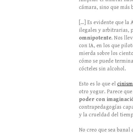
cámara, sino que más b
[…] Es evidente que l
ilegales y arbitrarias,
omnipoten­te
. Nos ll
con IA, en los que pil
mierda sobre los cient
cómo se puede ter­min
cócteles sin alcohol.
Esto es lo que el
cinis
otro yogur. Parece qu
poder con imaginació
contrapedago­gías capa
y la crueldad del tiemp
No creo que sea banal 