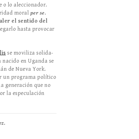
e o lo aleccionador.
oridad moral
per se
.
aler el sentido del
legarlo hasta provocar
lis
se moviliza solida­
en nacido en Uganda se
lmán de Nueva York.
ar un programa político
una generación que no
por la especulación
ez.