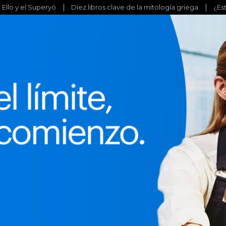
l Ello y el Superyó
Diez libros clave de la mitología griega
¿Es