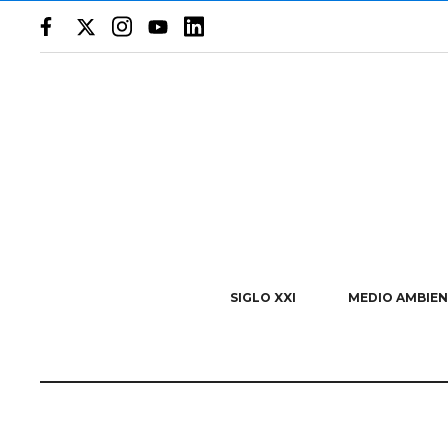
(adsbygoogle
=
window.adsbygoogle
||
[]).push({});
SIGLO XXI
MEDIO AMBIEN