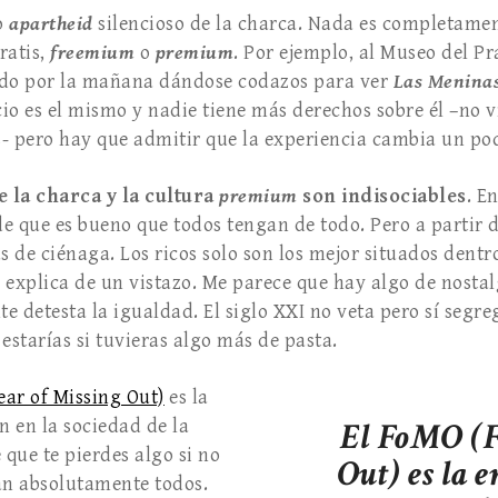
o
apartheid
silencioso de la charca. Nada es completamen
ratis,
freemium
o
premium
. Por ejemplo, al Museo del P
ado por la mañana dándose codazos para ver
Las Menina
acio es el mismo y nadie tiene más derechos sobre él –no 
- pero hay que admitir que la experiencia cambia un poq
de la charca y la cultura
premium
son indisociables
. E
de que es bueno que todos tengan de todo. Pero a partir d
s de ciénaga. Los ricos solo son los mejor situados dentr
 explica de un vistazo. Me parece que hay algo de nostalg
te detesta la igualdad. El siglo XXI no veta pero sí segre
e estarías si tuvieras algo más de pasta.
ar of Missing Out)
es la
en la sociedad de la
El FoMO (F
 que te pierdes algo si no
Out) es la 
van absolutamente todos.