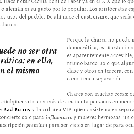
. Hace notar Cecilia Böhl de Faber ya en el XIX que lo qu
 o alemán es su gusto por lo popular. Los aristócratas e
os usos del pueblo. De ahí nace el
casticismo
, que sería
 charca.
Porque la charca no puede n
uede no ser otra
democrática, es su estadio 
es aparentemente accesible,
ática: en ella,
mismo barco, solo que algu
en el mismo
clase y otros en tercera, co
como única separación.
Charca son muchas cosas: c
s, cualquier sitio con más de cincuenta personas en meno
de
Bad Bunny
y la cultura VIP
, que consiste no en separa
 concierto solo para
influencers
y mujeres hermosas, un c
suscripción
premium
para ser vistos en lugar de para ocu