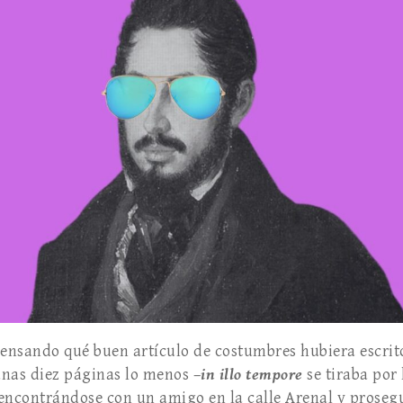
nsando qué buen artículo de costumbres hubiera escrito
nas diez páginas lo menos –
in illo tempore
se tiraba por 
encontrándose con un amigo en la calle Arenal y prosegu