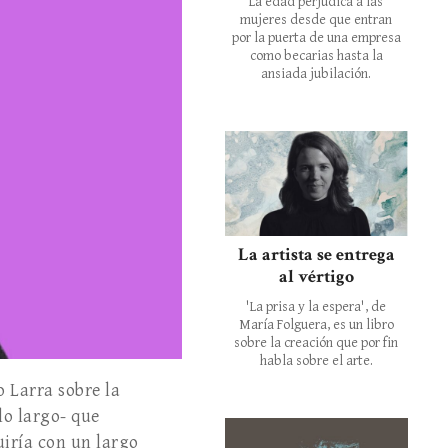
La edad perjudica a las
mujeres desde que entran
por la puerta de una empresa
como becarias hasta la
ansiada jubilación.
La artista se entrega
al vértigo
'La prisa y la espera', de
María Folguera, es un libro
sobre la creación que por fin
habla sobre el arte.
 Larra sobre la
lo largo- que
iría con un largo