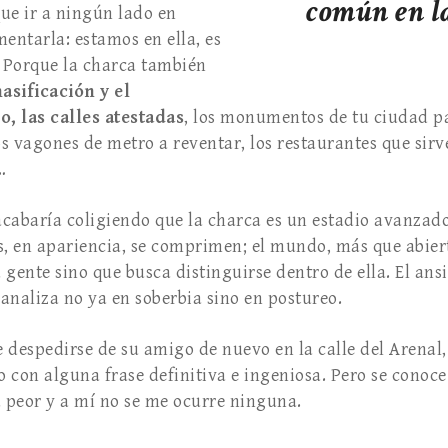
común en la
e ir a ningún lado en
entarla: estamos en ella, es
. Porque la charca también
masificación y el
, las calles atestadas
, los monumentos de tu ciudad p
os vagones de metro a reventar, los restaurantes que sirv
…
 acabaría coligiendo que la charca es un estadio avanzado
s, en apariencia, se comprimen; el mundo, más que abier
a gente sino que busca distinguirse dentro de ella. El ans
canaliza no ya en soberbia sino en postureo.
 despedirse de su amigo de nuevo en la calle del Arenal,
lo con alguna frase definitiva e ingeniosa. Pero se conoc
a peor y a mí no se me ocurre ninguna.