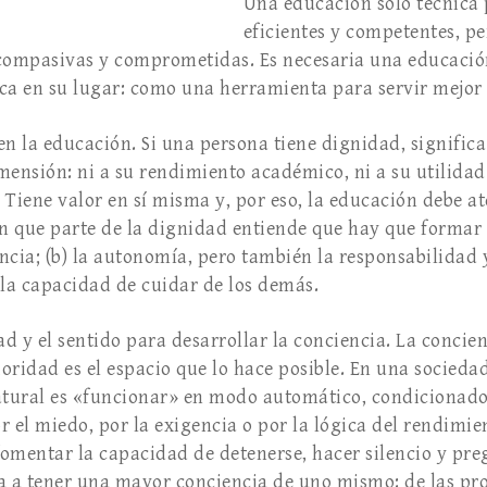
Una educación solo técnica
eficientes y competentes, p
 compasivas y comprometidas. Es necesaria una educaci
nica en su lugar: como una herramienta para servir mejo
en la educación. Si una persona tiene dignidad, signific
mensión: ni a su rendimiento académico, ni a su utilidad 
 Tiene valor en sí misma y, por eso, la educación debe at
 que parte de la dignidad entiende que hay que formar (a
ncia; (b) la autonomía, pero también la responsabilidad y
 la capacidad de cuidar de los demás.
ad y el sentido para desarrollar la conciencia. La concie
ioridad es el espacio que lo hace posible. En una socied
atural es «funcionar» en modo automático, condicionados
 el miedo, por la exigencia o por la lógica del rendimien
 fomentar la capacidad de detenerse, hacer silencio y pr
a a tener una mayor conciencia de uno mismo: de las pro