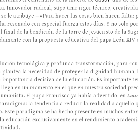
a. Innovador radical, supo unir rigor técnico, creativi
e se le atribuye —«Para hacer las cosas bien hacen falta: 
ha resonado con especial fuerza estos días. Y no solo p
al final de la bendición de la torre de Jesucristo de la Sa
damente con la propuesta educativa del papa León XIV e
lución tecnológica y profunda transformación, para «cu
plantea la necesidad de proteger la dignidad humana, la
la importancia decisiva de la educación. Es importante te
a llega en un momento en el que en nuestra sociedad p
umanista. El papa Francisco ya había advertido, en
Laud
paradigma: la tendencia a reducir la realidad a aquello
o. Este paradigma se ha hecho presente en muchos entor
 la educación exclusivamente en el rendimiento académic
ctividad.