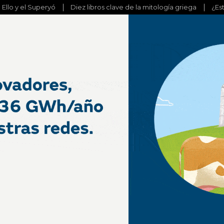
l Ello y el Superyó
Diez libros clave de la mitología griega
¿Es