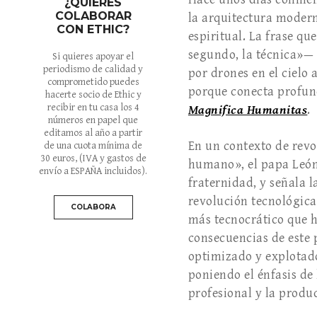
¿QUIERES
COLABORAR
la arquitectura modern
CON ETHIC?
espiritual. La frase qu
segundo, la técnica»— 
Si quieres apoyar el
periodismo de calidad y
por drones en el cielo 
comprometido puedes
porque conecta profun
hacerte socio de Ethic y
recibir en tu casa los 4
Magnifica Humanitas
.
números en papel que
editamos al año a partir
En un contexto de revo
de una cuota mínima de
30 euros
, (IVA y gastos de
humano», el papa León 
envío a ESPAÑA incluidos).
fraternidad, y señala 
revolución tecnológic
COLABORA
más tecnocrático que h
consecuencias de este 
optimizado y explotad
poniendo el énfasis de
profesional y la produ