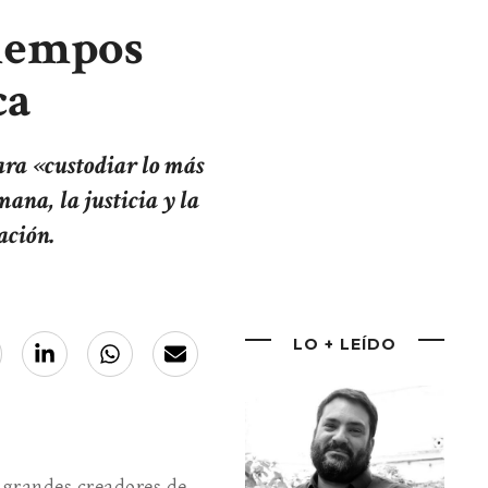
tiempos
ca
ara «custodiar lo más
ana, la justicia y la
ación.
LO + LEÍDO
s grandes creadores de