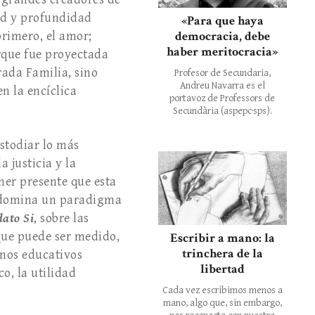
dad y profundidad
«Para que haya
democracia, debe
primero, el amor;
haber meritocracia»
orque fue proyectada
grada Familia, sino
Profesor de Secundaria,
Andreu Navarra es el
n la encíclica
portavoz de Professors de
Secundària (aspepc·sps).
stodiar lo más
 justicia y la
ner presente que esta
redomina un paradigma
ato Si
, sobre las
 que puede ser medido,
Escribir a mano: la
trinchera de la
nos educativos
libertad
o, la utilidad
Cada vez escribimos menos a
mano, algo que, sin embargo,