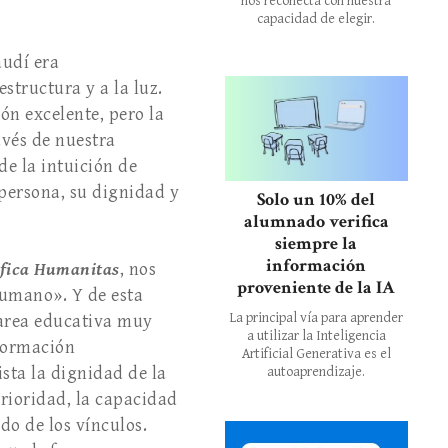
nos reconecta con nuestra
capacidad de elegir.
audí era
structura y a la luz.
ón excelente, pero la
avés de nuestra
de la intuición de
 persona, su dignidad y
Solo un 10% del
alumnado verifica
siempre la
información
fica Humanitas
, nos
proveniente de la IA
humano». Y de esta
La principal vía para aprender
area educativa muy
a utilizar la Inteligencia
 formación
Artificial Generativa es el
ista la dignidad de la
autoaprendizaje.
terioridad, la capacidad
do de los vínculos.