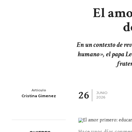
El amo
d
En un contexto de re
humano», el papa Leó
frate
Artículo
26
JUNIO
Cristina Gimenez
2026
Hace unos días conmem