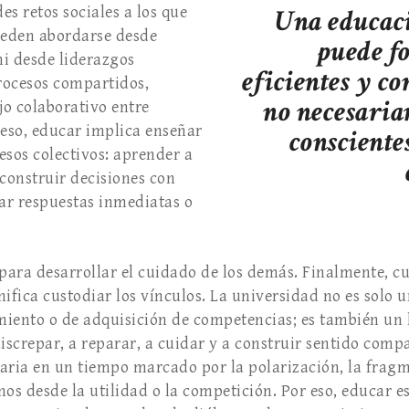
s retos sociales a los que
Una educaci
eden abordarse desde
puede f
ni desde liderazgos
eficientes y co
procesos compartidos,
no necesaria
o colaborativo entre
 eso, educar implica enseñar
consciente
esos colectivos: aprender a
 construir decisiones con
car respuestas inmediatas o
 para desarrollar el cuidado de los demás. Finalmente, 
ifica custodiar los vínculos. La universidad no es solo 
miento o de adquisición de competencias; es también un 
discrepar, a reparar, a cuidar y a construir sentido comp
aria en un tiempo marcado por la polarización, la fragm
nos desde la utilidad o la competición. Por eso, educar e