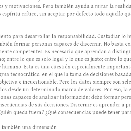
os y motivaciones. Pero también ayuda a mirar la reali
espíritu crítico, sin aceptar por defecto todo aquello q
iento para desarrollar la responsabilidad. Custodiar lo
ambién formar personas capaces de discernir. No basta 
nte competentes. Es necesario que aprendan a distingui
o; entre lo que es solo legal y lo que es justo; entre lo que
 humano. Esta es una cuestión especialmente important
ma tecnocrático, en el que la toma de decisiones basada
objetiva e incuestionable. Pero los datos siempre son sel
ados desde un determinado marco de valores. Por eso, la
sonas capaces de analizar información; debe formar per
nsecuencias de sus decisiones. Discernir es aprender a p
¿Quién queda fuera? ¿Qué consecuencias puede tener par
ne también una dimensión