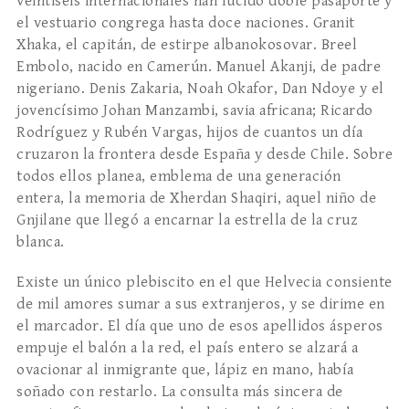
veintiséis internacionales han lucido doble pasaporte y
el vestuario congrega hasta doce naciones. Granit
Xhaka, el capitán, de estirpe albanokosovar. Breel
Embolo, nacido en Camerún. Manuel Akanji, de padre
nigeriano. Denis Zakaria, Noah Okafor, Dan Ndoye y el
jovencísimo Johan Manzambi, savia africana; Ricardo
Rodríguez y Rubén Vargas, hijos de cuantos un día
cruzaron la frontera desde España y desde Chile. Sobre
todos ellos planea, emblema de una generación
entera, la memoria de Xherdan Shaqiri, aquel niño de
Gnjilane que llegó a encarnar la estrella de la cruz
blanca.
Existe un único plebiscito en el que Helvecia consiente
de mil amores sumar a sus extranjeros, y se dirime en
el marcador. El día que uno de esos apellidos ásperos
empuje el balón a la red, el país entero se alzará a
ovacionar al inmigrante que, lápiz en mano, había
soñado con restarlo. La consulta más sincera de