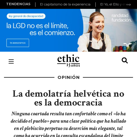
TENDENCIAS
El capitalismo de la experiencia
El Yo, el Ello y el Super
(adsbygoogle
=
window.adsbygoogle
||
[]).push({});
OPINIÓN
La demolatría helvética no
es la democracia
Ninguna coartada resulta tan confortable como el «lo ha
decidido el pueblo» para una clase política que ha hallado
en el plebiscito perpetuo su deserción más elegante, tal
como ha ocurrido en la consulta escandalosa del límite