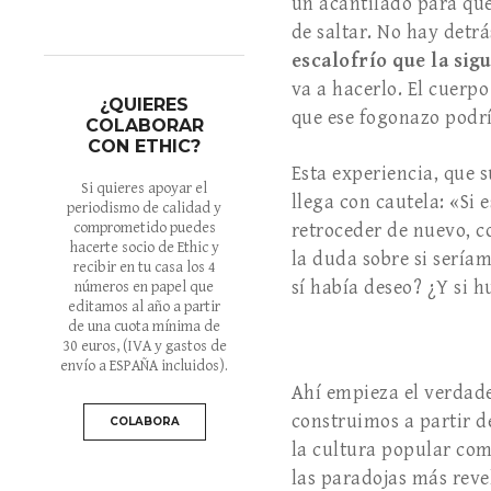
un acantilado para que
de saltar. No hay detrá
escalofrío que la sig
va a hacerlo. El cuerpo
¿QUIERES
que ese fogonazo podrí
COLABORAR
CON ETHIC?
Esta experiencia, que s
Si quieres apoyar el
llega con cautela: «Si 
periodismo de calidad y
comprometido puedes
retroceder de nuevo, c
hacerte socio de Ethic y
la duda sobre si sería
recibir en tu casa los 4
sí había deseo? ¿Y si h
números en papel que
editamos al año a partir
de una cuota mínima de
30 euros
, (IVA y gastos de
envío a ESPAÑA incluidos).
Ahí empieza el verdade
construimos a partir d
COLABORA
la cultura popular co
las paradojas más reve