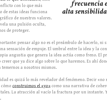
frecuencia 
onflicto con lo que más
alta sensibilid
o de estas ideas funciona
ráfico de nuestros valores.
evela una pulsión oculta,
mos de proteger.
ortante: pensar algo no es el preámbulo de hacerlo, ni s
a sensación de empuje. El umbral entre la idea y la co
opia angustia que genera la idea actúa como freno. El p
o creer que ya dice algo sobre lo que haremos. Es ahí do
 temernos a nosotros mismos.
idad es quizá lo más revelador del fenómeno. Decir «no
a cómo
construimos el «yo»
como una narrativa de coher
ales. La atracción al vacío la fractura por un instante.
.