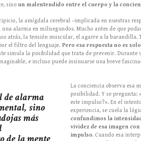
e, sino
un malentendido entre el cuerpo y la concien
ipicio, la amígdala cerebral –implicada en nuestras res
a una alarma en milisegundos. Mucho antes de que poda
so atrás, la tensión muscular, el agarre a la barandilla
or el filtro del lenguaje.
Pero esa respuesta no es solo
te simula la posibilidad que trata de prevenir. Durante 
aginable, e incluso puede insinuarse una breve fascina
La conciencia observa esa m
l de alarma
posibilidad. Y se pregunta: 
este impulso?». En el intent
mental, sino
experiencia, se cuela la lóg
adojas más
confundimos la intensidad
l
vividez de esa imagen con
impulso
. Cuando esa interp
o de la mente