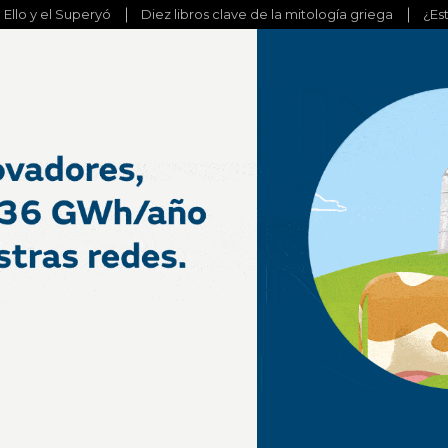
l Ello y el Superyó
Diez libros clave de la mitología griega
¿Es