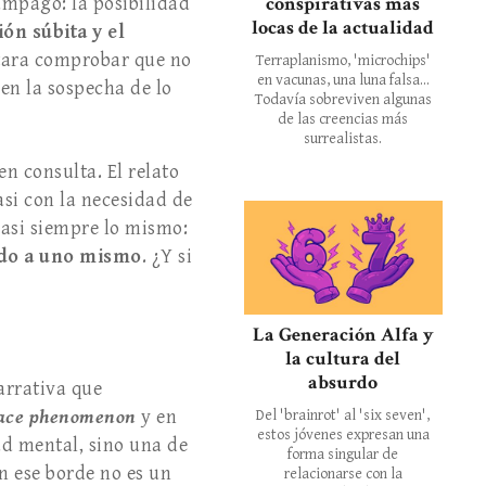
conspirativas más
ámpago: la posibilidad
locas de la actualidad
ón súbita y el
itara comprobar que no
Terraplanismo, 'microchips'
en vacunas, una luna falsa...
 en la sospecha de lo
Todavía sobreviven algunas
de las creencias más
surrealistas.
n consulta. El relato
casi con la necesidad de
casi siempre lo mismo:
iedo a uno mismo
. ¿Y si
La Generación Alfa y
la cultura del
absurdo
arrativa que
lace phenomenon
y en
Del 'brainrot' al 'six seven',
estos jóvenes expresan una
ud mental, sino una de
forma singular de
n ese borde no es un
relacionarse con la