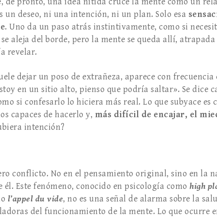
, de pronto, una idea nítida cruce la mente como un rel
s un deseo, ni una intención, ni un plan. Solo esa
sensaci
ue
. Uno da un paso atrás instintivamente, como si neces
 se aleja del borde, pero la mente se queda allí, atrapada
a revelar.
uele dejar un poso de extrañeza, aparece con frecuencia e
estoy en un sitio alto, pienso que podría saltar». Se dice 
omo si confesarlo lo hiciera más real. Lo que subyace es 
mos capaces de hacerlo y,
más difícil de encajar, el m
ubiera intención?
ro conflicto. No en el pensamiento original, sino en la n
e él. Este fenómeno, conocido en psicología como
high p
mo
l
’
appel du vide
, no es una señal de alarma sobre la sal
ladoras del funcionamiento de la mente. Lo que ocurre e