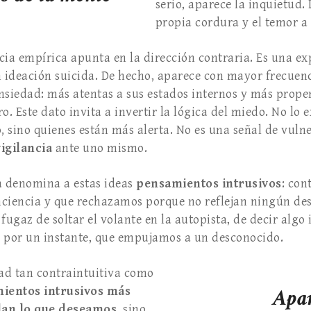
serio, aparece la inquietud.
propia cordura y el temor a 
cia empírica apunta en la dirección contraria. Es una e
n ideación suicida. De hecho, aparece con mayor frecuen
ansiedad: más atentas a sus estados internos y más prope
o. Este dato invita a invertir la lógica del miedo. No l
, sino quienes están más alerta. No es una señal de vulne
igilancia
ante uno mismo.
a denomina a estas ideas
pensamientos intrusivos
: con
ciencia y que rechazamos porque no reflejan ningún dese
fugaz de soltar el volante en la autopista, de decir alg
, por un instante, que empujamos a un desconocido.
ad tan contraintuitiva como
ientos intrusivos más
Apar
lan lo que deseamos
, sino