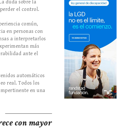
 La duda sobre la
perder el control.
xperiencia común,
cia en personas con
nsas a interpretarlos
o experimentan más
rabilidad ante el
tenidos automáticos
o real. Todos los
o impertinente en una
ece con mayor