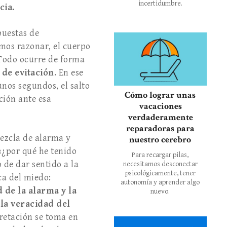
incertidumbre.
cia.
puestas de
mos razonar, el cuerpo
. Todo ocurre de forma
 de evitación
. En ese
unos segundos, el salto
Cómo lograr unas
ción ante esa
vacaciones
verdaderamente
reparadoras para
ezcla de alarma y
nuestro cerebro
«¿por qué he tenido
Para recargar pilas,
o de dar sentido a la
necesitamos desconectar
psicológicamente, tener
ica del miedo:
autonomía y aprender algo
 de la alarma y la
nuevo.
 la veracidad del
retación se toma en