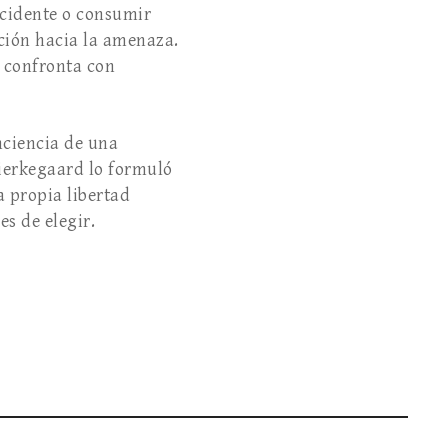
ccidente o consumir
ación hacia la amenaza.
s confronta con
onciencia de una
 Kierkegaard lo formuló
a propia libertad
s de elegir.