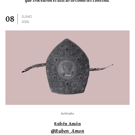
que trocearon el discurso como les convino.
08
JUNIO
2026
Artículo
Rubén Amón
@Ruben_Amon