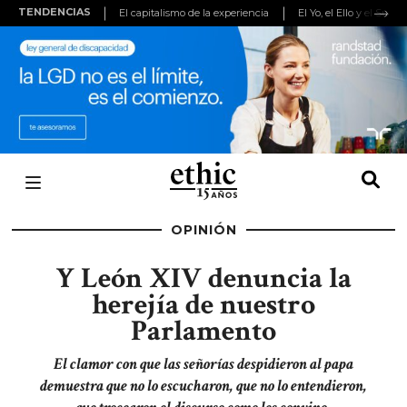
TENDENCIAS
El capitalismo de la experiencia
El Yo, el Ello y el Super
(adsbygoogle
=
window.adsbygoogle
||
[]).push({});
OPINIÓN
Y León XIV denuncia la
herejía de nuestro
Parlamento
El clamor con que las señorías despidieron al papa
demuestra que no lo escucharon, que no lo entendieron,