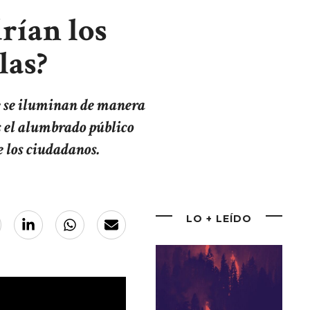
rían los
las?
e se iluminan de manera
as el alumbrado público
e los ciudadanos.
LO + LEÍDO