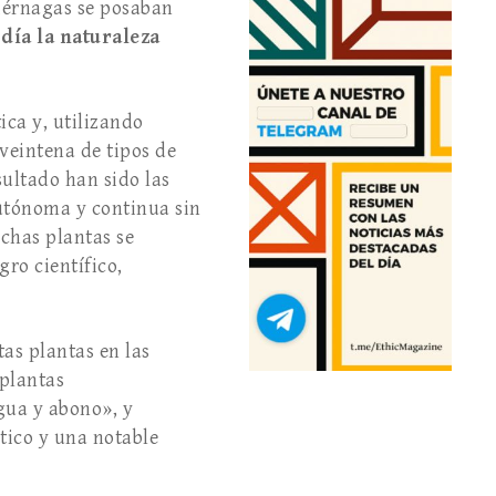
iérnagas se posaban
día la naturaleza
ica y, utilizando
 veintena de tipos de
esultado han sido las
autónoma y continua sin
ichas plantas se
gro científico,
tas plantas en las
plantas
gua y abono», y
tico y una notable