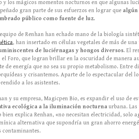
po y los mágicos momentos nocturnos en que algunas luc
peñado gran parte de sus esfuerzos en lograr que
algún 
lumbrado público como fuente de luz.
 equipo de Renhan han echado mano de la biología sintét
ética
, han insertado en células vegetales de más de una
uminiscentes de luciérnagas y hongos diversos
. El r
 el Foro, que logran brillar en la oscuridad de manera 
te de energía que no sea su propio metabolismo. Entre d
rquídeas y crisantemos. Aparte de lo espectacular del lo
rendido a los asistentes.
han y su empresa, Magicpen Bio, es expandir el uso de es
ativa ecológica a la iluminación
nocturna
urbana. Las 
 bien explica Renhan, «no necesitan electricidad, solo a
mínica alternativa que supondría un gran ahorro energé
s contaminantes.