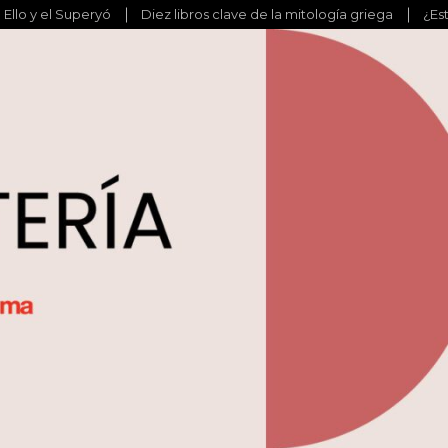
l Ello y el Superyó
Diez libros clave de la mitología griega
¿Es