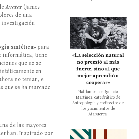
 de
Avatar
(James
colores de una
a investigación
gía sintética»
para
«La selección natural
 informática, tiene
no premió al más
nciones que no se
fuerte, sino al que
sintéticamente en
mejor aprendió a
hora no tenían, e
cooperar»
as que se ha marcado
Hablamos con Ignacio
Martínez, catedrático de
Antropología y codirector de
los yacimientos de
Atapuerca.
una de las mayores
 Renhan. Inspirado por