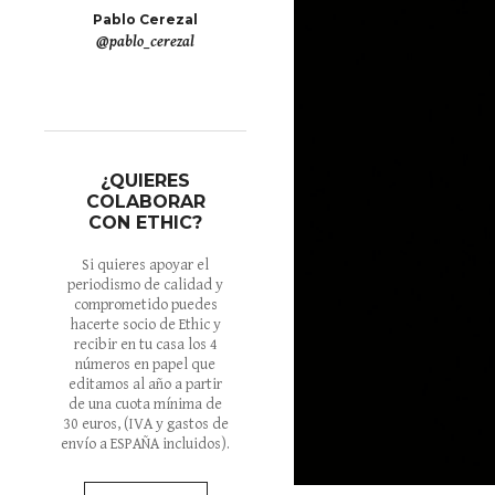
Pablo Cerezal
@pablo_cerezal
¿QUIERES
COLABORAR
CON ETHIC?
Si quieres apoyar el
periodismo de calidad y
comprometido puedes
hacerte socio de Ethic y
recibir en tu casa los 4
números en papel que
editamos al año a partir
de una cuota mínima de
30 euros
, (IVA y gastos de
envío a ESPAÑA incluidos).