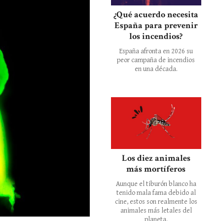
¿Qué acuerdo necesita
España para prevenir
los incendios?
España afronta en 2026 su
peor campaña de incendios
en una década.
Los diez animales
más mortíferos
Aunque el tiburón blanco ha
tenido mala fama debido al
cine, estos son realmente los
animales más letales del
planeta.