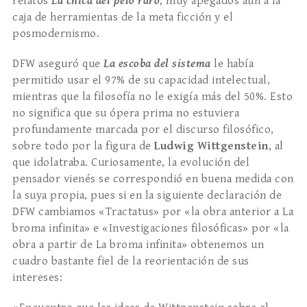
relatos
La chica del pelo raro
, muy apegados aún a la
caja de herramientas de la meta­ ficción y el
posmodernismo.
DFW aseguró que
La escoba del sistema
le ha­bía
permitido usar el 97% de su capacidad intelectual,
mientras que la filosofía no le exigía más del 50%. Esto
no significa que su ópe­ra prima no estuviera
profundamente marcada por el discurso filosófico,
sobre todo por la figura de
Ludwig Wittgenstein
, al
que idolatraba. Curiosa­mente, la evolución del
pensador vienés se corres­pondió en buena medida con
la suya propia, pues si en la siguiente declaración de
DFW cambiamos «Tractatus» por «la obra anterior a La
broma infinita» e «Investigaciones filosóficas» por «la
obra a partir de La broma infinita» obtenemos un
cuadro bastante fiel de la reorientación de sus
intereses: