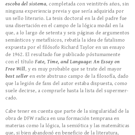
escoba del sistema
, completada con veintitrés años, sin
ninguna experiencia previa y que sería ad­quirida por
un sello literario. La tesis doctoral en la del padre fue
una disertación en el campo de la ló­gica modal en la
que, a lo largo de setenta y seis pá­ginas de argumentos
semánticos y metafísicos, re­batía la idea de fatalismo
expuesta por el filósofo Richard Taylor en un ensayo
de 1962. El resultado fue publicado póstumamente
con el título
Fate, Time, and Language: An Essay on
Free Will
, y es muy probable que se trate del mayor
best seller
en este abstruso campo de la filosofía, dado
que la le­gión de fans del autor estaba dispuesta, como
sue­le decirse, a comprarle hasta la lista del supermer­
cado.
Cabe tener en cuenta que parte de la singulari­dad de la
obra de DFW radica en una formación temprana en
materias como la lógica, la semiótica y las matemáticas
que, si bien abandonó en benefi­cio de la literatura,