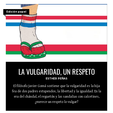
Edición papel
LA VULGARIDAD, UN RESPETO
ESTHER PEÑAS
El filósofo Javier Gomá sostiene que la vulgaridad es la hija
fea de dos padres estupendos, la libertad y la igualdad. En la
era del chándal, el reguetón y las sandalias con calcetines,
¿merece un respeto lo vulgar?