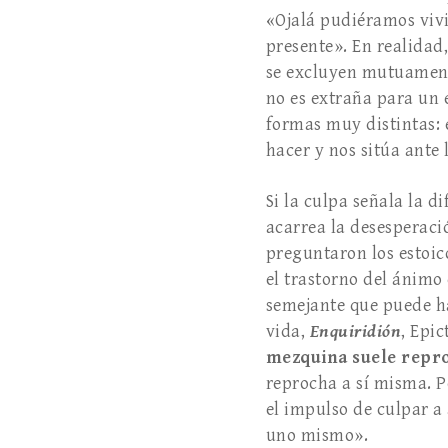
«Ojalá pudiéramos vivi
presente». En realidad
se excluyen mutuament
no es extraña para un e
formas muy distintas:
hacer y nos sitúa ante 
Si la culpa señala la d
acarrea la desesperaci
preguntaron los estoico
el trastorno del ánimo 
semejante que puede ha
vida,
Enquiridión
, Epi
mezquina suele repro
reprocha a sí misma. P
el impulso de culpar a
uno mismo».