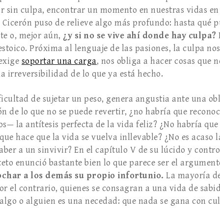
r sin culpa, encontrar un momento en nuestras vidas en 
, Cicerón puso de relieve algo más profundo: hasta qué p
e o, mejor aún,
¿y si no se vive ahí donde hay culpa?
stoico. Próxima al lenguaje de las pasiones, la culpa nos
 exige
soportar una carga
, nos obliga a hacer cosas que 
la irreversibilidad de lo que ya está hecho.
ificultad de sujetar un peso, genera angustia ante una ob
ón de lo que no se puede revertir, ¿no habría que recono
s— la antítesis perfecta de la vida feliz? ¿No habría que
que hace que la vida se vuelva inllevable? ¿No es acaso 
ber a un sinvivir? En el capítulo V de su lúcido y cont
cteto enunció bastante bien lo que parece ser el argument
char a los demás su propio infortunio.
La mayoría de 
or el contrario, quienes se consagran a una vida de sa
 algo o alguien es una necedad: que nada se gana con cul