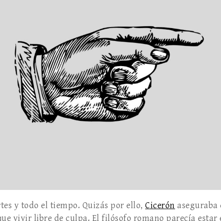
tes y todo el tiempo. Quizás por ello,
Cicerón
aseguraba 
ue vivir libre de culpa. El filósofo romano parecía esta