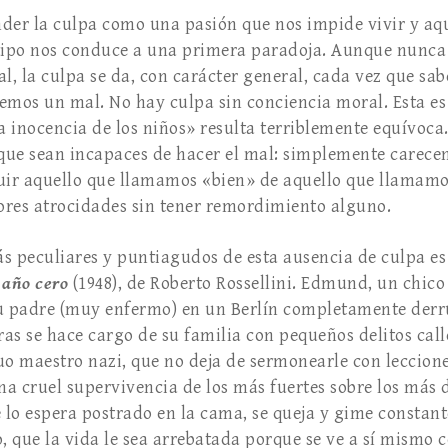
ender la culpa como una pasión que nos impide vivir y aqu
 tipo nos conduce a una primera paradoja. Aunque nunca
al, la culpa se da, con carácter general, cada vez que s
emos un mal. No hay culpa sin conciencia moral. Esta es 
 inocencia de los niños» resulta terriblemente equívoca.
 que sean incapaces de hacer el mal: simplemente carecen
guir aquello que llamamos «bien» de aquello que llamamo
ores atrocidades sin tener remordimiento alguno.
s peculiares y puntiagudos de esta ausencia de culpa es 
 año cero
(1948), de Roberto Rossellini. Edmund, un chico
 padre (muy enfermo) en un Berlín completamente derru
s se hace cargo de su familia con pequeños delitos calle
uo maestro nazi, que no deja de sermonearle con leccione
a cruel supervivencia de los más fuertes sobre los más 
e lo espera postrado en la cama, se queja y gime consta
o, que la vida le sea arrebatada porque se ve a sí mismo