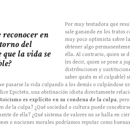
Por muy tentadora que resul
 reconocer en
sale ganando en los tratos c
muy poco optimista sobre la
storno del
obtener algo permanenteme
 que la vida se
ella. Al contrario, quien se 
ble?
(es decir, quien se pone a ju
distribuciones y sustitucion
saber quién es el culpable) 
ve pasarse la vida culpando a los demás o culpándose u
dice Epicteto, una obstinación idiota directamente relac
stoicismo es explícito en su condena de la culpa
, per
en de la culpa? ¿Qué sociedad o cultura puede concebirse
te de ella? ¿Qué sistema de valores no se halla en cie
iones o nociones morales podríamos reputar como buena