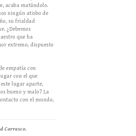
re, acaba matándolo.
mos ningún atisbo de
ño, su frialdad
rse. ¿Debemos
aestro que ha
mor extremo, dispuesto
 de empatía con
lugar con el que
 este lugar aparte,
amos bueno y malo? La
 contacto con el mundo,
od Carrasco.