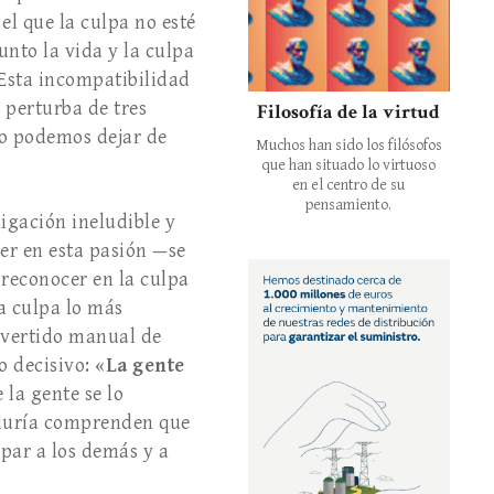
el que la culpa no esté
unto la vida y la culpa
Esta incompatibilidad
 perturba de tres
Filosofía de la virtud
no podemos dejar de
Muchos han sido los filósofos
que han situado lo virtuoso
en el centro de su
pensamiento.
ligación ineludible y
cer en esta pasión —se
 reconocer en la culpa
la culpa lo más
rovertido manual de
o decisivo: «
La gente
la gente se lo
biduría comprenden que
par a los demás y a