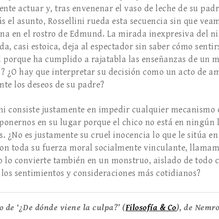
te actuar y, tras envenenar el vaso de leche de su pad
 el asunto, Rossellini rueda esta secuencia sin que vea
a en el rostro de Edmund. La mirada inexpresiva del ni
a, casi estoica, deja al espectador sin saber cómo senti
porque ha cumplido a rajatabla las enseñanzas de un m
? ¿O hay que interpretar su decisión como un acto de a
te los deseos de su padre?
ini consiste justamente en impedir cualquier mecanismo
onernos en su lugar porque el chico no está en ningún 
 ¿No es justamente su cruel inocencia lo que le sitúa en
, con toda su fuerza moral socialmente vinculante, llam
no lo convierte también en un monstruo, aislado de todo
e los sentimientos y consideraciones más cotidianos?
o de ‘¿De dónde viene la culpa?’ (
Filosofía & Co
), de Nemr