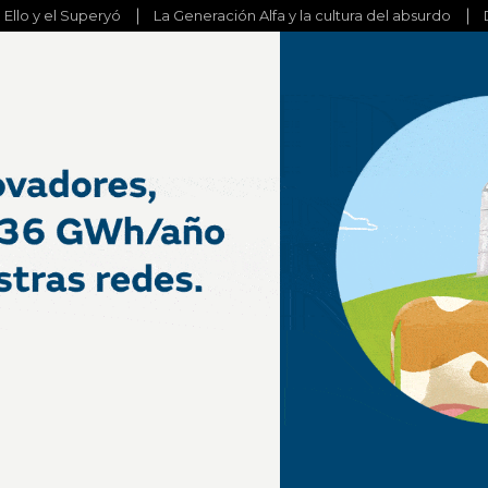
l Ello y el Superyó
La Generación Alfa y la cultura del absurdo