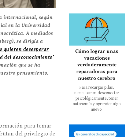
la internacional, según
cial en la Universidad
Democrática. A mediados
berg), se dirigía a
o quieren desesperar
Cómo lograr unas
d del desconocimiento’
vacaciones
verdaderamente
rmación que se ha
reparadoras para
 nuestro pensamiento.
nuestro cerebro
Para recargar pilas,
necesitamos desconectar
psicológicamente, tener
autonomía y aprender algo
nuevo.
nformación para tomar
rutan del privilegio de