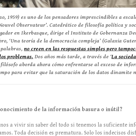
ao, 1959) es uno de los pensadores imprescindibles a esca
Nouvel Observateur’. Catedrático de filosofía política y so
igador en Ikerbasque, dirige el Instituto de Gobernanza 
ibro, ‘Una teoría de la democracia compleja’ (Galaxia Guten
 palabras,
no creen en las respuestas simples pero tampoc
los problemas.
Dos años más tarde, a través de ‘
La socieda
 filósofo aborda ahora cómo enfrentarse al exceso de info
empo para evitar que la saturación de los datos dinamite
conocimiento de la información basura o inútil?
s a vivir sin saber del todo si tenemos la suficiente i
amos. Toda decisión es prematura. Solo los indecisos disf