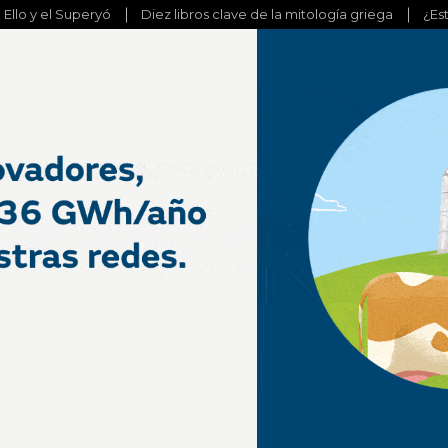
l Ello y el Superyó
Diez libros clave de la mitología griega
¿Es