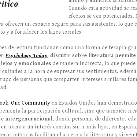
ánimo y aumenta la sensació
ítico
Cuando esta actividad se rea
efectos se ven potenciados. 
ra ofrecen un espacio seguro para sus asistentes, lo que 
o y a fortalecer los lazos sociales.
lubes de lectura funcionan como una forma de terapia gr
 en
Psychology Today
,
discutir sobre literatura permite
lejos y emocionales
de manera indirecta, lo que puede 
ficultades a la hora de expresar sus sentimientos. Además
rupo de personas que comparten intereses similares fom
ad.
ook, One Community
en Estados Unidos han demostrado 
rementa la participación cultural, sino que también cr
 e intergeneracional
, donde personas de diferentes eda
en torno a un interés común. Sin ir más lejos, en España,
ecas públicas facilitan el acceso a la literatura y sirve