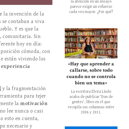
la atención en un ensayo
parece exigir un esfuerzo
cada vez mayor. ¿Por qué?
de la invención de la
s se contaban a viva
ueblo. Y es que la
o, comunitaria. Sin
ferente hoy en día:
a posición cómoda, con
ue están viviendo los
«Hay que aprender a
 experiencia
callarse, sobre todo
cuando no se controla
bien un tema»
d
y la fragmentación
La escritora Elvira Lindo
rramienta para tejer
acaba de publicar 'Don de
gentes', libro en el que
emente la
motivación
recopila sus columnas entre
 no lee nunca o casi
2006 y 2011.
o esto en cuenta,
po necesario y