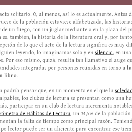
 acto solitario. O, al menos, así lo es actualmente. Antes 
ueso de la población estuviese alfabetizada, las historia
 de un fuego, con un juglar mediante o en la plaza del p
a es, también, la historia de la literatura oral y, por tant
ción de lo que el acto de la lectura significa es muy di
guien leyendo, lo imaginamos solo y en
silencio
, en un
s. Por eso mismo, quizá, resulta tan llamativo el auge q
unidades integradas por personas reunidas en torno a
la
n libro
.
ra podría pensar que, en un momento en el que la
soleda
alpables, los clubes de lectura se presentan como una he
más, participar en un club de lectura incrementa notabl
rómetro de Hábitos de Lectura
, un 34,5% de la población
entan la falta de tiempo como principal razón. Teniend
po lector puede ser un aliciente para encontrar ese tiem