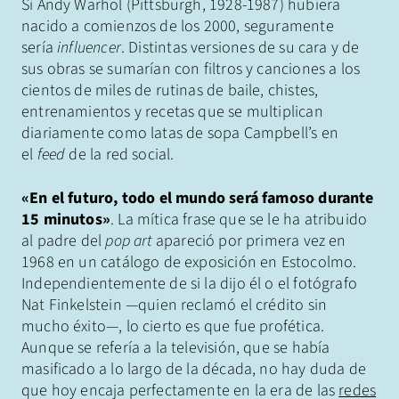
Si Andy Warhol (Pittsburgh, 1928-1987) hubiera
nacido a comienzos de los 2000, seguramente
sería
influencer
. Distintas versiones de su cara y de
sus obras se sumarían con filtros y canciones a los
cientos de miles de rutinas de baile, chistes,
entrenamientos y recetas que se multiplican
diariamente como latas de sopa Campbell’s en
el
feed
de la red social.
«En el futuro, todo el mundo será famoso durante
15 minutos»
. La mítica frase que se le ha atribuido
al padre del
pop art
apareció por primera vez en
1968 en un catálogo de exposición en Estocolmo.
Independientemente de si la dijo él o el fotógrafo
Nat Finkelstein —quien reclamó el crédito sin
mucho éxito—, lo cierto es que fue profética.
Aunque se refería a la televisión, que se había
masificado a lo largo de la década, no hay duda de
que hoy encaja perfectamente en la era de las
redes