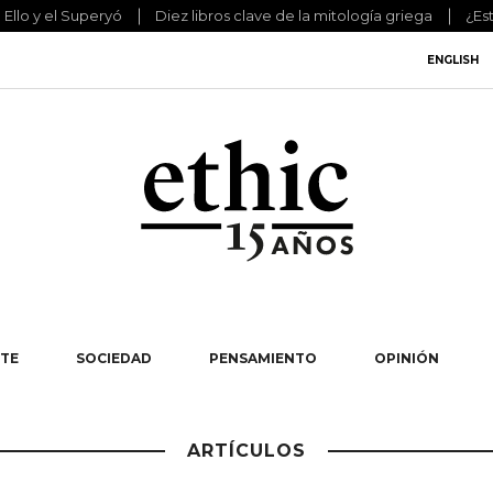
l Ello y el Superyó
Diez libros clave de la mitología griega
¿Es
ENGLISH
TE
SOCIEDAD
PENSAMIENTO
OPINIÓN
ARTÍCULOS