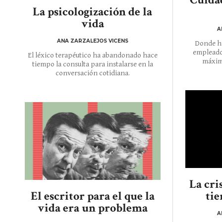
La psicologización de la
vida
A
ANA ZARZALEJOS VICENS
Donde ha
empleados
El léxico terapéutico ha abandonado hace
máxim
tiempo la consulta para instalarse en la
conversación cotidiana.
La cri
El escritor para el que la
ti
vida era un problema
A