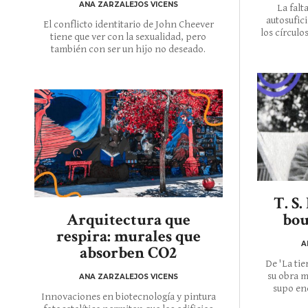
ANA ZARZALEJOS VICENS
La falt
autosufic
El conflicto identitario de John Cheever
los círculo
tiene que ver con la sexualidad, pero
también con ser un hijo no deseado.
T. S.
Arquitectura que
bou
respira: murales que
A
absorben CO2
De 'La tie
su obra m
ANA ZARZALEJOS VICENS
supo enc
Innovaciones en biotecnología y pintura