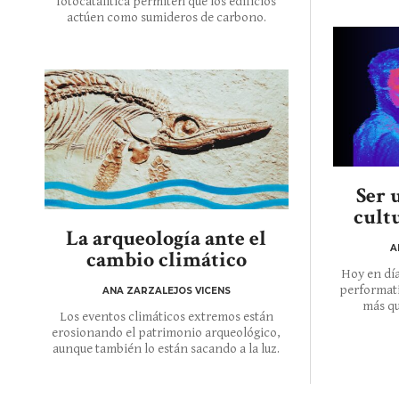
fotocatalítica permiten que los edificios
actúen como sumideros de carbono.
Ser 
cult
La arqueología ante el
A
cambio climático
Hoy en día
performati
ANA ZARZALEJOS VICENS
más qu
Los eventos climáticos extremos están
erosionando el patrimonio arqueológico,
aunque también lo están sacando a la luz.