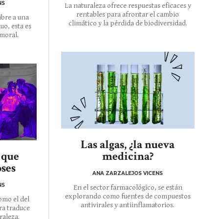
NS
La naturaleza ofrece respuestas eficaces y
rentables para afrontar el cambio
ibre a una
climático y la pérdida de biodiversidad.
uo, esta es
moral.
Las algas, ¿la nueva
 que
medicina?
oses
ANA ZARZALEJOS VICENS
NS
En el sector farmacológico, se están
explorando como fuentes de compuestos
omo el del
antivirales y antiinflamatorios.
ra traduce
raleza.