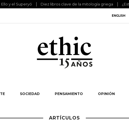
l Ello y el Superyó
Diez libros clave de la mitología griega
¿Es
ENGLISH
TE
SOCIEDAD
PENSAMIENTO
OPINIÓN
ARTÍCULOS